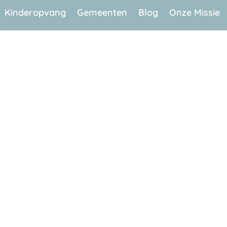
Kinderopvang
Gemeenten
Blog
Onze Missie
ichting
je er niet alleen