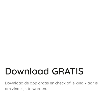
In onze aanpak vind je geen beloningssystemen.
Meestal is de lof van mama en papa al genoeg om je
kind te stimuleren. Beloningssystemen kunnen ook
moeilijk af te bouwen zijn. Ze kunnen ertoe leiden dat
je kind het gewenste gedrag alleen vertoont als er een
beloning tegenover staat.
Download GRATIS
Download de app gratis en check of je kind klaar is
om zindelijk te worden.