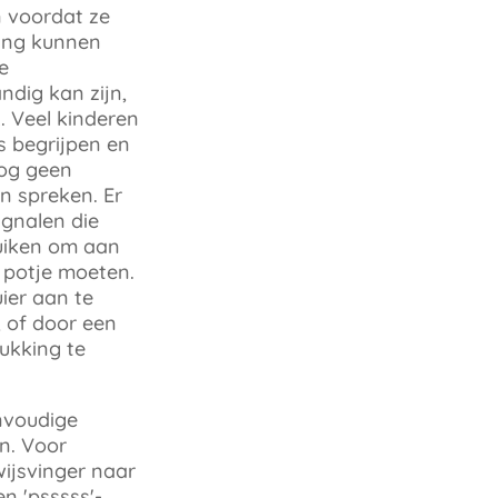
 voordat ze
ning kunnen
e
dig kan zijn,
k. Veel kinderen
s begrijpen en
nog geen
n spreken. Er
ignalen die
uiken om aan
 potje moeten.
ier aan te
, of door een
ukking te
nvoudige
en. Voor
wijsvinger naar
n 'psssss'-