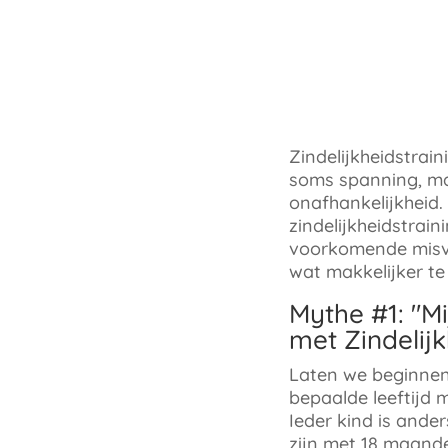
Zindelijkheidstrai
soms spanning, maa
onafhankelijkheid.
zindelijkheidstrain
voorkomende misvat
wat makkelijker t
Mythe #1: "M
met Zindelijk
Laten we beginnen
bepaalde leeftijd 
Ieder kind is ande
zijn met 18 maanden