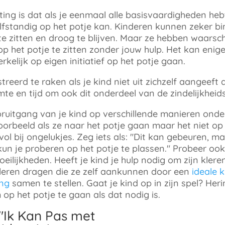
ing is dat als je eenmaal alle basisvaardigheden hebt
lfstandig op het potje kan. Kinderen kunnen zeker b
te zitten en droog te blijven. Maar ze hebben waarschi
p het potje te zitten zonder jouw hulp. Het kan enige
kelijk op eigen initiatief op het potje gaan
.
reerd te raken als je kind niet uit zichzelf aangeeft da
mte en tijd om ook dit onderdeel van de zindelijkheids
ruitgang van je kind op verschillende manieren onder
oorbeeld als ze naar het potje gaan maar het niet op 
vol bij ongelukjes. Zeg iets als: "Dit kan gebeuren, m
un je proberen op het potje te plassen." Probeer ook
ilijkheden. Heeft je kind je hulp nodig om zijn kleren
kleren dragen die ze zelf aankunnen door een
ideale 
ing
samen te stellen. Gaat je kind op in zijn spel? Her
op het potje te gaan als dat nodig is.
"Ik Kan Pas met