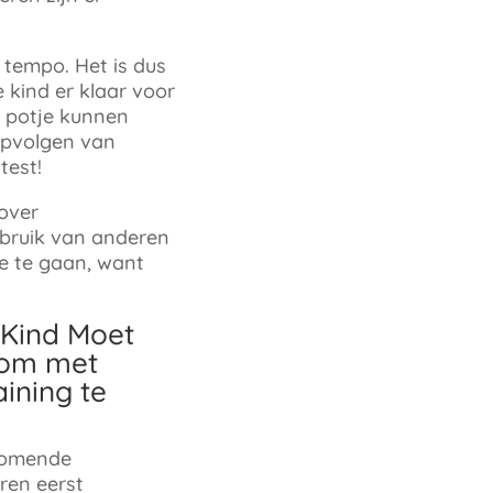
n tempo. Het is dus
e kind er klaar voor
t potje kunnen
 opvolgen van
test!
 over
gebruik van anderen
je te gaan, want
 Kind Moet
 om met
aining te
komende
ren eerst