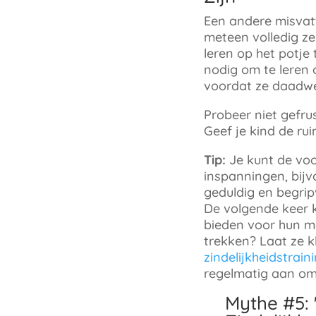
Een andere misvatt
meteen volledig ze
leren op het potje 
nodig om te leren o
voordat ze daadwer
Probeer niet gefrust
Geef je kind de rui
Tip:
Je kunt de voo
inspanningen, bijv
geduldig en begrip
De volgende keer k
bieden voor hun moe
trekken? Laat ze 
zindelijkheidstrain
regelmatig aan om 
Mythe #5: 