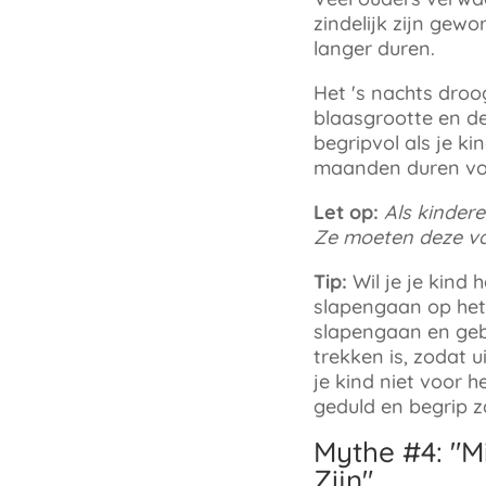
zindelijk zijn gewo
langer duren
.
Het 's nachts droog
blaasgrootte en d
begripvol als je k
maanden duren voor
Let op:
Als kindere
Ze moeten deze vaa
Tip:
Wil je je kind
slapengaan op het p
slapengaan en gebr
trekken is, zodat u
je kind niet voor h
geduld en begrip za
Mythe #4: "Mi
Zijn
"