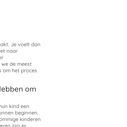
akt. Je voelt dan
zet naar
er
en we de meest
s om het proces
 Hebben om
hun kind een
kunnen beginnen.
 Sommige kinderen
eren zijn er