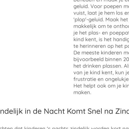
geluid. Voor poepen m
vuist, laat je hem los 
'plop'-geluid. Maak het
makkelijk om te ontho
je het plas- en poeppa
kind kent, is het hand
te herinneren op het p
De meeste kinderen m
bijvoorbeeld binnen 2
het drinken plassen. Al
van je kind kent, kun 
frustratie en ongelukj
Het helpt ook om je ki
maken.
ndelijk in de Nacht Komt Snel na Zind
hten dat kinderen ‘s nachts zindelijk worden kort n