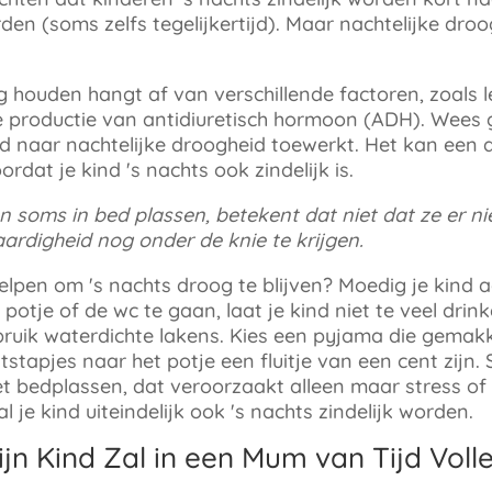
rden (soms zelfs tegelijkertijd). Maar nachtelijke dro
 houden hangt af van verschillende factoren, zoals le
e productie van antidiuretisch hormoon (ADH). Wees 
ind naar nachtelijke droogheid toewerkt. Het kan een
dat je kind 's nachts ook zindelijk is
.
n soms in bed plassen, betekent dat niet dat ze er nie
rdigheid nog onder de knie te krijgen
.
 helpen om 's nachts droog te blijven? Moedig je kind
otje of de wc te gaan, laat je kind niet te veel drin
uik waterdichte lakens. Kies een pyjama die gemakke
itstapjes naar het potje een fluitje van een cent zijn
et bedplassen, dat veroorzaakt alleen maar stress of 
l je kind uiteindelijk ook 's nachts zindelijk worden
.
jn Kind Zal in een Mum van Tijd Volle