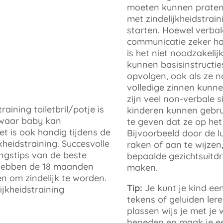
moeten kunnen praten
met zindelijkheidstrai
starten. Hoewel verbal
communicatie zeker han
is het niet noodzakelij
kunnen basisinstructie
opvolgen, ook als ze 
volledige zinnen kunne
zijn veel non-verbale s
kinderen kunnen gebr
te geven dat ze op het
Bijvoorbeeld door de lu
raken of aan te wijzen
bepaalde gezichtsuitdr
maken
.
Tip:
Je kunt je kind ee
tekens of geluiden ler
plassen wijs je met je 
beneden en maak je ee