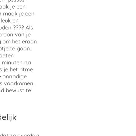
aak je een
en maak je een
 leuk en
uden ???? Als
troon van je
ig om het eraan
otje te gaan.
oeten
0 minuten na
s je het ritme
je onnodige
es voorkomen.
nd bewust te
elijk
adat ze overdag