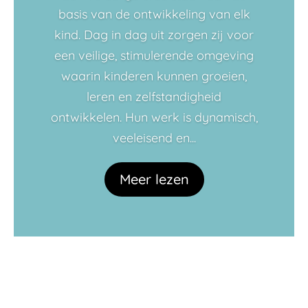
basis van de ontwikkeling van elk
kind. Dag in dag uit zorgen zij voor
een veilige, stimulerende omgeving
waarin kinderen kunnen groeien,
leren en zelfstandigheid
ontwikkelen. Hun werk is dynamisch,
veeleisend en...
Meer lezen